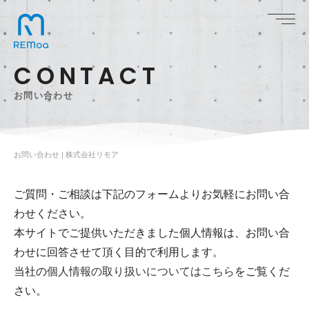
C
O
N
T
A
C
T
お
問
い
合
わ
せ
お問い合わせ | 株式会社リモア
ご質問・ご相談は下記のフォームよりお気軽にお問い合
わせください。
本サイトでご提供いただきました個人情報は、お問い合
わせに回答させて頂く目的で利用します。
当社の
個人情報の取り扱いについてはこちら
をご覧くだ
さい。